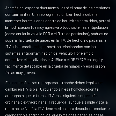
Además del aspecto documental, está el tema de las emisiones
contaminantes. Una reprogramación bien hecha debería
mantener las emisiones dentro de los límites permitidos, pero si
la modificación fue muy agresiva o tocó sistemas antipolución
(como anular la válvula EGR o el filtro de partículas), podrías no
superar la prueba de gases en la ITV. De hecho, no pasarás la
ITV si has modificado parámetros relacionados con los
sistemas anticontaminación del vehículo. Por ejemplo,
desactivar el catalizador, el AdBlue o el DPF/FAP es ilegal y
fácilmente detectable en la prueba de humos – y esas sí son
faltas muy graves.
En conclusión, tras reprogramar tu coche debes legalizar el
cambio en ITV sí o sí. Circulando sin esa homologación te
arriesgas a que te tiren la ITV en la siguiente inspección
ordinaria o extraordinaria. Y recuerda: aunque a simple vista la
repro no se “vea”, la ITV tiene medios para descubrirla mediante
diagnóstico electrónico. Así que lo mejor es hacer las cosas