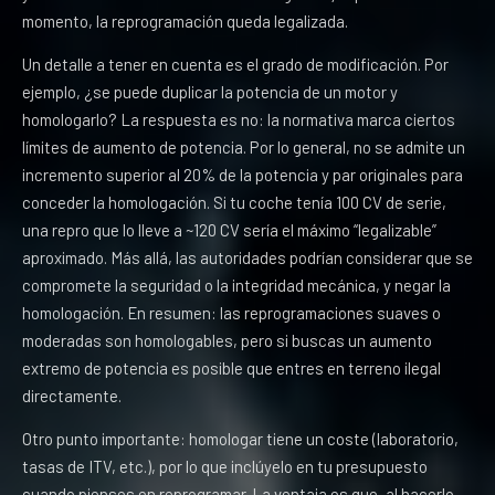
momento, la reprogramación queda legalizada.
Un detalle a tener en cuenta es el grado de modificación. Por
ejemplo, ¿se puede duplicar la potencia de un motor y
homologarlo? La respuesta es no: la normativa marca ciertos
límites de aumento de potencia. Por lo general, no se admite un
incremento superior al 20% de la potencia y par originales para
conceder la homologación. Si tu coche tenía 100 CV de serie,
una repro que lo lleve a ~120 CV sería el máximo “legalizable”
aproximado. Más allá, las autoridades podrían considerar que se
compromete la seguridad o la integridad mecánica, y negar la
homologación. En resumen: las reprogramaciones suaves o
moderadas son homologables, pero si buscas un aumento
extremo de potencia es posible que entres en terreno ilegal
directamente.
Otro punto importante: homologar tiene un coste (laboratorio,
tasas de ITV, etc.), por lo que inclúyelo en tu presupuesto
cuando pienses en reprogramar. La ventaja es que, al hacerlo,