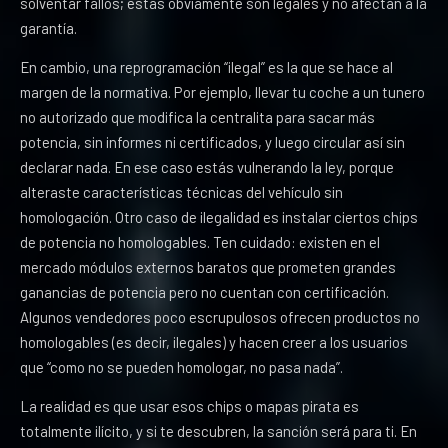
solventar fallos; estas obviamente son legales y no afectan a la
garantía.
En cambio, una reprogramación “ilegal” es la que se hace al
margen de la normativa. Por ejemplo, llevar tu coche a un tunero
no autorizado que modifica la centralita para sacar más
potencia, sin informes ni certificados, y luego circular así sin
declarar nada. En ese caso estás vulnerando la ley, porque
alteraste características técnicas del vehículo sin
homologación. Otro caso de ilegalidad es instalar ciertos chips
de potencia no homologables. Ten cuidado: existen en el
mercado módulos externos baratos que prometen grandes
ganancias de potencia pero no cuentan con certificación.
Algunos vendedores poco escrupulosos ofrecen productos no
homologables (es decir, ilegales) y hacen creer a los usuarios
que “como no se pueden homologar, no pasa nada”.
La realidad es que usar esos chips o mapas pirata es
totalmente ilícito, y si te descubren, la sanción será para ti. En