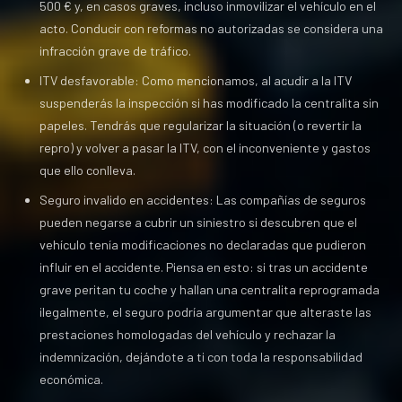
500 € y, en casos graves, incluso inmovilizar el vehículo en el
acto. Conducir con reformas no autorizadas se considera una
infracción grave de tráfico.
ITV desfavorable: Como mencionamos, al acudir a la ITV
suspenderás la inspección si has modificado la centralita sin
papeles. Tendrás que regularizar la situación (o revertir la
repro) y volver a pasar la ITV, con el inconveniente y gastos
que ello conlleva.
Seguro invalido en accidentes: Las compañías de seguros
pueden negarse a cubrir un siniestro si descubren que el
vehículo tenía modificaciones no declaradas que pudieron
influir en el accidente. Piensa en esto: si tras un accidente
grave peritan tu coche y hallan una centralita reprogramada
ilegalmente, el seguro podría argumentar que alteraste las
prestaciones homologadas del vehículo y rechazar la
indemnización, dejándote a ti con toda la responsabilidad
económica.