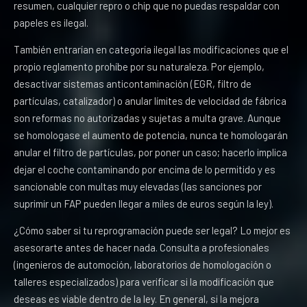
resumen, cualquier repro o chip que no puedas respaldar con
papeles es ilegal.
También entrarían en categoría ilegal las modificaciones que el
propio reglamento prohíbe por su naturaleza. Por ejemplo,
desactivar sistemas anticontaminación (EGR, filtro de
partículas, catalizador) o anular límites de velocidad de fábrica
son reformas no autorizadas y sujetas a multa grave. Aunque
se homologase el aumento de potencia, nunca te homologarán
anular el filtro de partículas, por poner un caso; hacerlo implica
dejar el coche contaminando por encima de lo permitido y es
sancionable con multas muy elevadas (las sanciones por
suprimir un FAP pueden llegar a miles de euros según la ley).
¿Cómo saber si tu reprogramación puede ser legal? Lo mejor es
asesorarte antes de hacer nada. Consulta a profesionales
(ingenieros de automoción, laboratorios de homologación o
talleres especializados) para verificar si la modificación que
deseas es viable dentro de la ley. En general, si la mejora