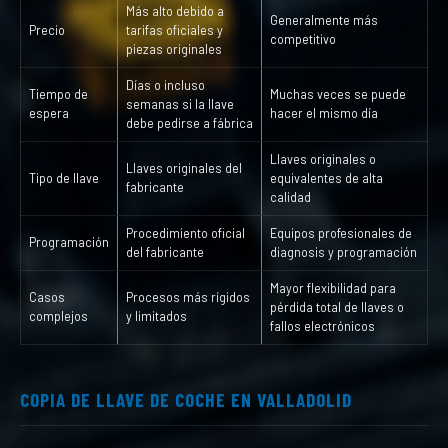
Más alto debido a
Generalmente más
Precio
tarifas oficiales y
competitivo
piezas originales
Días o incluso
Tiempo de
Muchas veces se puede
semanas si la llave
espera
hacer el mismo día
debe pedirse a fábrica
Llaves originales o
Llaves originales del
Tipo de llave
equivalentes de alta
fabricante
calidad
Procedimiento oficial
Equipos profesionales de
Programación
del fabricante
diagnosis y programación
Mayor flexibilidad para
Casos
Procesos más rígidos
pérdida total de llaves o
complejos
y limitados
fallos electrónicos
COPIA DE LLAVE DE COCHE EN VALLADOLID