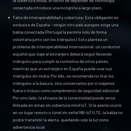
la cobertura inicial, el hecho de depender de tecnología
conectada introduce una incógnita a largo plazo.
Falta de interoperabilidad y cobertura: Esta obligación es
exclusiva de España – ningún otro país europeo exige una
baliza conectada (Portugal la permite solo de forma
voluntaria junto con los triángulos). Esto plantea un
problema de interoperabilidad internacional: un conductor
español que viaje al extranjero deberá seguir llevando
triángulos para cumplir la normativa de otros países,
mientras que un extranjero en España puede usar sus
triángulos sin multa. Por ello, se recomienda no tirar los
triángulos a la basura, sino conservarlos por si viajamos
fuera o incluso como complemento de seguridad adicional.
Por otro lado, la eficacia de la conectividad puede verse
limitada en zonas sin cobertura móvil IoT. Si la avería ocurre
en un lugar remoto o túnel sin señal NB-IoT/LTE, la baliza no
podrá transmitir la alerta, quedando solo la luz como
advertencia local.