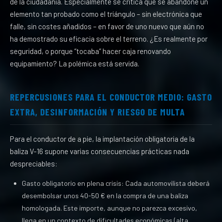
de la ciudadanía. Especialmente se critica que se abandone un
elemento tan probado como el triángulo – sin electrónica que
falle, sin costes añadidos – en favor de uno nuevo que aún no
ha demostrado su eficacia sobre el terreno. ¿Es realmente por
seguridad, o porque “tocaba” hacer caja renovando
equipamiento? La polémica está servida.
REPERCUSIONES PARA EL CONDUCTOR MEDIO: GASTO
EXTRA, DESINFORMACIÓN Y RIESGO DE MULTA
Para el conductor de a pie, la implantación obligatoria de la
baliza V-16 supone varias consecuencias prácticas nada
despreciables:
Gasto obligatorio en plena crisis: Cada automovilista deberá
desembolsar unos 40-50 € en la compra de una baliza
homologada. Este importe, aunque no parezca excesivo,
llega en un contexto de dificultades económicas (alta