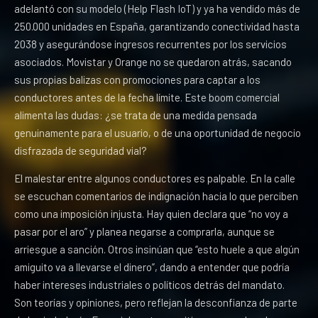
adelantó con su modelo (Help Flash IoT) y ya ha vendido más de
250.000 unidades en España, garantizando conectividad hasta
2038 y asegurándose ingresos recurrentes por los servicios
asociados. Movistar y Orange no se quedaron atrás, sacando
sus propias balizas con promociones para captar a los
conductores antes de la fecha límite. Este boom comercial
alimenta las dudas: ¿se trata de una medida pensada
genuinamente para el usuario, o de una oportunidad de negocio
disfrazada de seguridad vial?
El malestar entre algunos conductores es palpable. En la calle
se escuchan comentarios de indignación hacia lo que perciben
como una imposición injusta. Hay quien declara que “no voy a
pasar por el aro” y planea negarse a comprarla, aunque se
arriesgue a sanción. Otros insinúan que “esto huele a que algún
amiguito va a llevarse el dinero”, dando a entender que podría
haber intereses industriales o políticos detrás del mandato.
Son teorías y opiniones, pero reflejan la desconfianza de parte