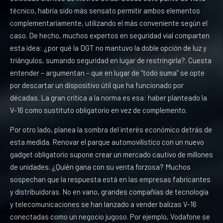
técnico, habría sido más sensato permitir ambos elementos
complementariamente, utilizando el más conveniente según el
caso. De hecho, muchos expertos en seguridad vial comparten
esta idea: ¿por qué la DGT no mantuvo la doble opción de luz y
triángulos, sumando seguridad en lugar de restringirla?. Cuesta
entender – argumentan – que en lugar de “todo suma” se opte
por descartar un dispositivo útil que ha funcionado por
décadas. La gran crítica a la norma es esa: haber planteado la
V-16 como sustituto obligatorio en vez de complemento.
Por otro lado, planea la sombra del interés económico detrás de
esta medida. Renovar el parque automovilístico con un nuevo
gadget obligatorio supone crear un mercado cautivo de millones
de unidades. ¿Quién gana con su venta forzosa? Muchos
sospechan que la respuesta está en las empresas fabricantes
y distribuidoras. No en vano, grandes compañías de tecnología
y telecomunicaciones se han lanzado a vender balizas V-16
conectadas como un negocio jugoso. Por ejemplo, Vodafone se