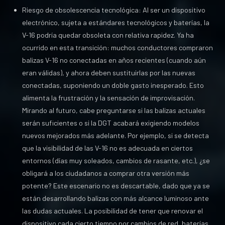
Riesgo de obsolescencia tecnológica: Al ser un dispositivo
electrónico, sujeta a estándares tecnológicos y baterías, la
V-16 podría quedar obsoleta con relativa rapidez. Ya ha
ocurrido en esta transición: muchos conductores compraron
balizas V-16 no conectadas en años recientes (cuando aún
eran válidas), y ahora deben sustituirlas por las nuevas
conectadas, suponiendo un doble gasto inesperado. Esto
alimenta la frustración y la sensación de improvisación.
Mirando al futuro, cabe preguntarse si las balizas actuales
serán suficientes o si la DGT acabará exigiendo modelos
nuevos mejorados más adelante. Por ejemplo, si se detecta
que la visibilidad de las V-16 no es adecuada en ciertos
entornos (días muy soleados, cambios de rasante, etc.), ¿se
obligará a los ciudadanos a comprar otra versión más
potente? Este escenario no es descartable, dado que ya se
están desarrollando balizas con más alcance luminoso ante
las dudas actuales. La posibilidad de tener que renovar el
dispositivo cada cierto tiempo por cambios de red, baterías